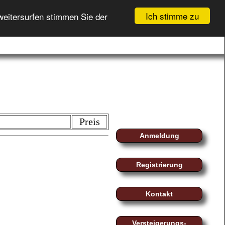
Ich stimme zu
weitersurfen stimmen Sie der
GEBOTSLISTE (
0
)
fo
myMoeller
Registrierung
WARENKORB (
0
)
Login
Preis
Anmeldung
Registrierung
Kontakt
Versteigerungs-