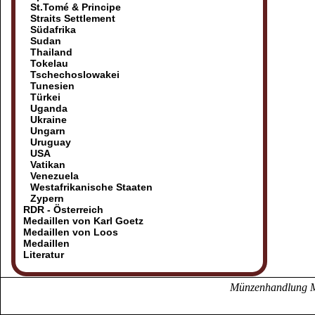
St.Tomé & Principe
Straits Settlement
Südafrika
Sudan
Thailand
Tokelau
Tschechoslowakei
Tunesien
Türkei
Uganda
Ukraine
Ungarn
Uruguay
USA
Vatikan
Venezuela
Westafrikanische Staaten
Zypern
RDR - Österreich
Medaillen von Karl Goetz
Medaillen von Loos
Medaillen
Literatur
Münzenhandlung Mö