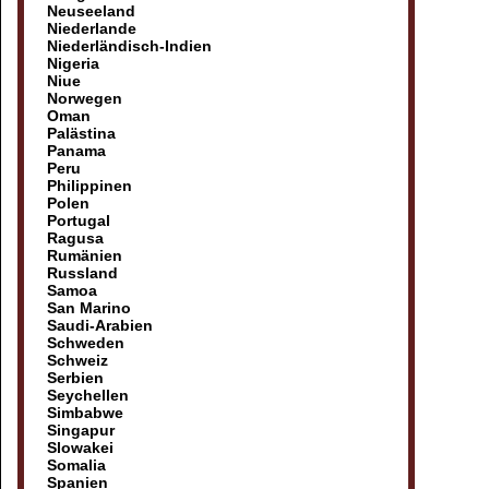
Neuseeland
Niederlande
Niederländisch-Indien
Nigeria
Niue
Norwegen
Oman
Palästina
Panama
Peru
Philippinen
Polen
Portugal
Ragusa
Rumänien
Russland
Samoa
San Marino
Saudi-Arabien
Schweden
Schweiz
Serbien
Seychellen
Simbabwe
Singapur
Slowakei
Somalia
Spanien