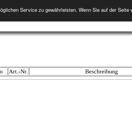
ENGLISH
lichen Service zu gewährleisten. Wenn Sie auf der Seite 
Startseite
Auktion
Auktionshilfe
Onlineshop
In
o
Art.-Nr.
Beschreibung