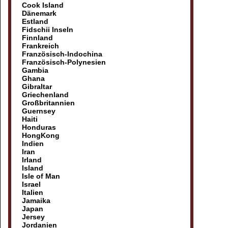
Cook Island
Dänemark
Estland
Fidschii Inseln
Finnland
Frankreich
Französisch-Indochina
Französisch-Polynesien
Gambia
Ghana
Gibraltar
Griechenland
Großbritannien
Guernsey
Haiti
Honduras
HongKong
Indien
Iran
Irland
Island
Isle of Man
Israel
Italien
Jamaika
Japan
Jersey
Jordanien