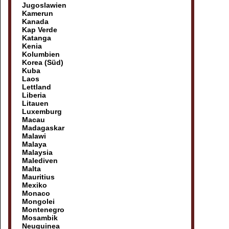
Jugoslawien
Kamerun
Kanada
Kap Verde
Katanga
Kenia
Kolumbien
Korea (Süd)
Kuba
Laos
Lettland
Liberia
Litauen
Luxemburg
Macau
Madagaskar
Malawi
Malaya
Malaysia
Malediven
Malta
Mauritius
Mexiko
Monaco
Mongolei
Montenegro
Mosambik
Neuguinea