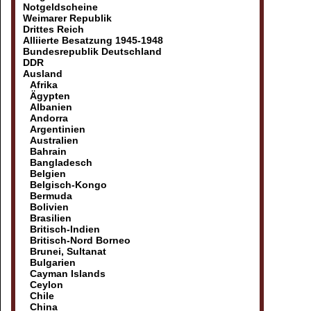
Notgeldscheine
Weimarer Republik
Drittes Reich
Alliierte Besatzung 1945-1948
Bundesrepublik Deutschland
DDR
Ausland
Afrika
Ägypten
Albanien
Andorra
Argentinien
Australien
Bahrain
Bangladesch
Belgien
Belgisch-Kongo
Bermuda
Bolivien
Brasilien
Britisch-Indien
Britisch-Nord Borneo
Brunei, Sultanat
Bulgarien
Cayman Islands
Ceylon
Chile
China