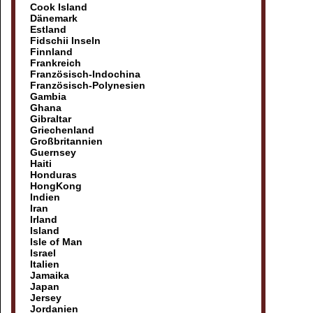
Cook Island
Dänemark
Estland
Fidschii Inseln
Finnland
Frankreich
Französisch-Indochina
Französisch-Polynesien
Gambia
Ghana
Gibraltar
Griechenland
Großbritannien
Guernsey
Haiti
Honduras
HongKong
Indien
Iran
Irland
Island
Isle of Man
Israel
Italien
Jamaika
Japan
Jersey
Jordanien