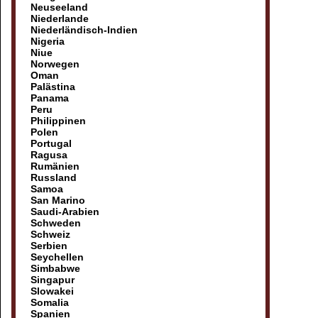
Neuseeland
Niederlande
Niederländisch-Indien
Nigeria
Niue
Norwegen
Oman
Palästina
Panama
Peru
Philippinen
Polen
Portugal
Ragusa
Rumänien
Russland
Samoa
San Marino
Saudi-Arabien
Schweden
Schweiz
Serbien
Seychellen
Simbabwe
Singapur
Slowakei
Somalia
Spanien