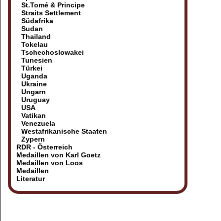
St.Tomé & Principe
Straits Settlement
Südafrika
Sudan
Thailand
Tokelau
Tschechoslowakei
Tunesien
Türkei
Uganda
Ukraine
Ungarn
Uruguay
USA
Vatikan
Venezuela
Westafrikanische Staaten
Zypern
RDR - Österreich
Medaillen von Karl Goetz
Medaillen von Loos
Medaillen
Literatur