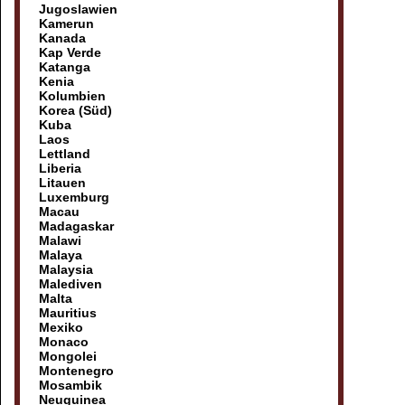
Jugoslawien
Kamerun
Kanada
Kap Verde
Katanga
Kenia
Kolumbien
Korea (Süd)
Kuba
Laos
Lettland
Liberia
Litauen
Luxemburg
Macau
Madagaskar
Malawi
Malaya
Malaysia
Malediven
Malta
Mauritius
Mexiko
Monaco
Mongolei
Montenegro
Mosambik
Neuguinea