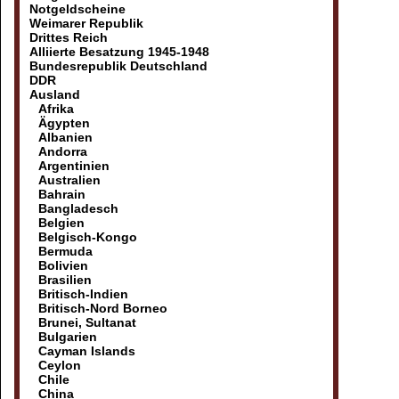
Notgeldscheine
Weimarer Republik
Drittes Reich
Alliierte Besatzung 1945-1948
Bundesrepublik Deutschland
DDR
Ausland
Afrika
Ägypten
Albanien
Andorra
Argentinien
Australien
Bahrain
Bangladesch
Belgien
Belgisch-Kongo
Bermuda
Bolivien
Brasilien
Britisch-Indien
Britisch-Nord Borneo
Brunei, Sultanat
Bulgarien
Cayman Islands
Ceylon
Chile
China