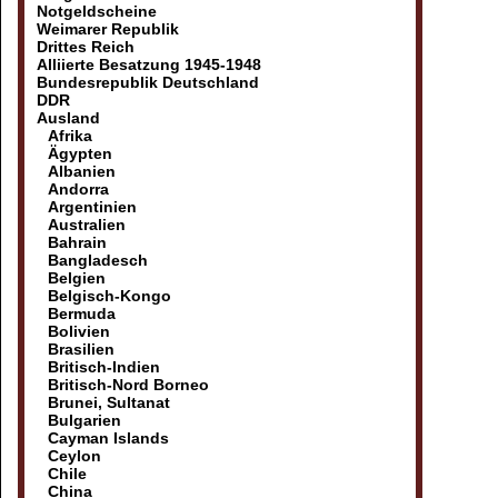
Notgeldscheine
Weimarer Republik
Drittes Reich
Alliierte Besatzung 1945-1948
Bundesrepublik Deutschland
DDR
Ausland
Afrika
Ägypten
Albanien
Andorra
Argentinien
Australien
Bahrain
Bangladesch
Belgien
Belgisch-Kongo
Bermuda
Bolivien
Brasilien
Britisch-Indien
Britisch-Nord Borneo
Brunei, Sultanat
Bulgarien
Cayman Islands
Ceylon
Chile
China