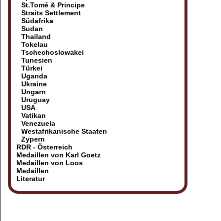
St.Tomé & Principe
Straits Settlement
Südafrika
Sudan
Thailand
Tokelau
Tschechoslowakei
Tunesien
Türkei
Uganda
Ukraine
Ungarn
Uruguay
USA
Vatikan
Venezuela
Westafrikanische Staaten
Zypern
RDR - Österreich
Medaillen von Karl Goetz
Medaillen von Loos
Medaillen
Literatur