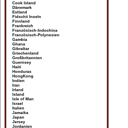
Cook Island
Dänemark
Estland
Fidschii Inseln
Finnland
Frankreich
Französisch-Indochina
Französisch-Polynesien
Gambia
Ghana
Gibraltar
Griechenland
Großbritannien
Guernsey
Haiti
Honduras
HongKong
Indien
Iran
Irland
Island
Isle of Man
Israel
Italien
Jamaika
Japan
Jersey
Jordanien