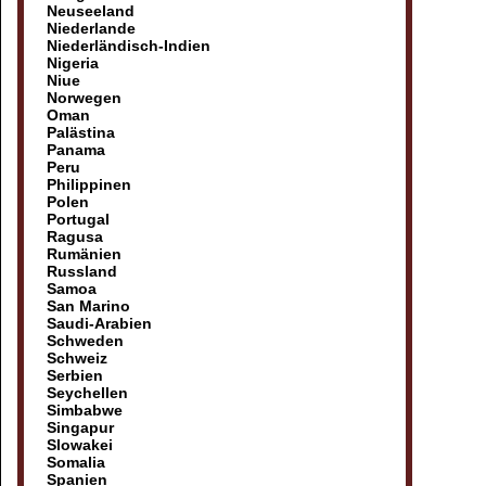
Neuseeland
Niederlande
Niederländisch-Indien
Nigeria
Niue
Norwegen
Oman
Palästina
Panama
Peru
Philippinen
Polen
Portugal
Ragusa
Rumänien
Russland
Samoa
San Marino
Saudi-Arabien
Schweden
Schweiz
Serbien
Seychellen
Simbabwe
Singapur
Slowakei
Somalia
Spanien