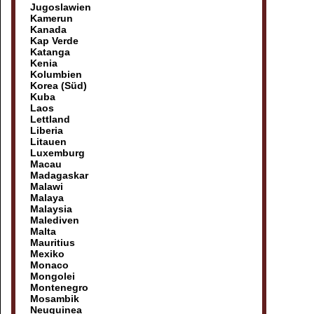
Jugoslawien
Kamerun
Kanada
Kap Verde
Katanga
Kenia
Kolumbien
Korea (Süd)
Kuba
Laos
Lettland
Liberia
Litauen
Luxemburg
Macau
Madagaskar
Malawi
Malaya
Malaysia
Malediven
Malta
Mauritius
Mexiko
Monaco
Mongolei
Montenegro
Mosambik
Neuguinea