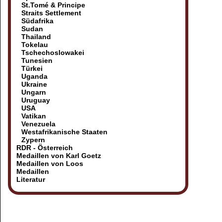
St.Tomé & Principe
Straits Settlement
Südafrika
Sudan
Thailand
Tokelau
Tschechoslowakei
Tunesien
Türkei
Uganda
Ukraine
Ungarn
Uruguay
USA
Vatikan
Venezuela
Westafrikanische Staaten
Zypern
RDR - Österreich
Medaillen von Karl Goetz
Medaillen von Loos
Medaillen
Literatur