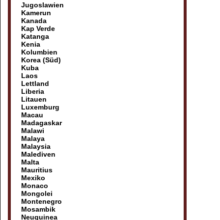
Jugoslawien
Kamerun
Kanada
Kap Verde
Katanga
Kenia
Kolumbien
Korea (Süd)
Kuba
Laos
Lettland
Liberia
Litauen
Luxemburg
Macau
Madagaskar
Malawi
Malaya
Malaysia
Malediven
Malta
Mauritius
Mexiko
Monaco
Mongolei
Montenegro
Mosambik
Neuguinea