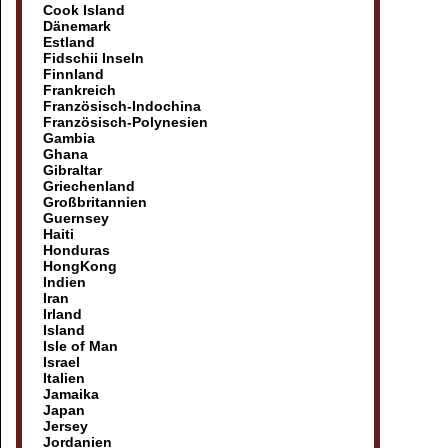
Cook Island
Dänemark
Estland
Fidschii Inseln
Finnland
Frankreich
Französisch-Indochina
Französisch-Polynesien
Gambia
Ghana
Gibraltar
Griechenland
Großbritannien
Guernsey
Haiti
Honduras
HongKong
Indien
Iran
Irland
Island
Isle of Man
Israel
Italien
Jamaika
Japan
Jersey
Jordanien