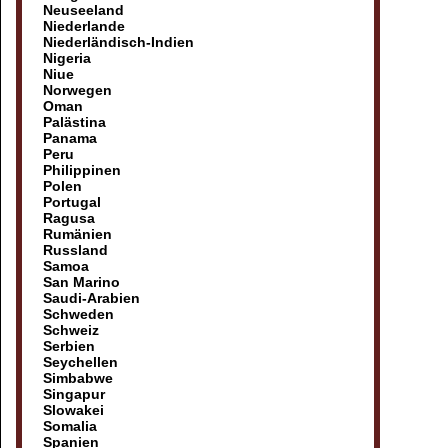
Neuseeland
Niederlande
Niederländisch-Indien
Nigeria
Niue
Norwegen
Oman
Palästina
Panama
Peru
Philippinen
Polen
Portugal
Ragusa
Rumänien
Russland
Samoa
San Marino
Saudi-Arabien
Schweden
Schweiz
Serbien
Seychellen
Simbabwe
Singapur
Slowakei
Somalia
Spanien