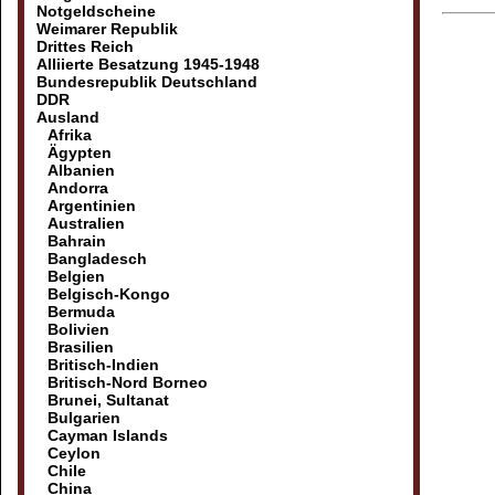
Notgeldscheine
Weimarer Republik
Drittes Reich
Alliierte Besatzung 1945-1948
Bundesrepublik Deutschland
DDR
Ausland
Afrika
Ägypten
Albanien
Andorra
Argentinien
Australien
Bahrain
Bangladesch
Belgien
Belgisch-Kongo
Bermuda
Bolivien
Brasilien
Britisch-Indien
Britisch-Nord Borneo
Brunei, Sultanat
Bulgarien
Cayman Islands
Ceylon
Chile
China