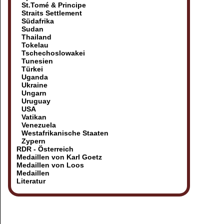
St.Tomé & Principe
Straits Settlement
Südafrika
Sudan
Thailand
Tokelau
Tschechoslowakei
Tunesien
Türkei
Uganda
Ukraine
Ungarn
Uruguay
USA
Vatikan
Venezuela
Westafrikanische Staaten
Zypern
RDR - Österreich
Medaillen von Karl Goetz
Medaillen von Loos
Medaillen
Literatur