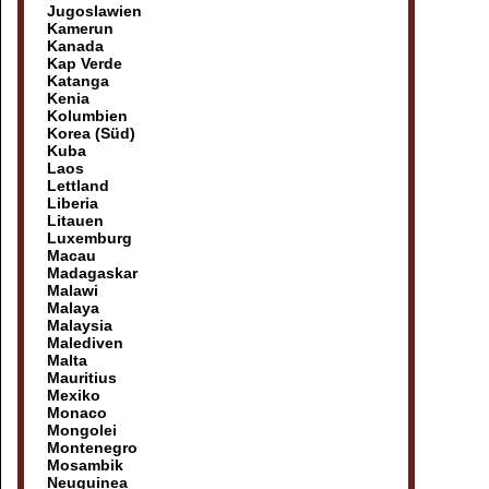
Jugoslawien
Kamerun
Kanada
Kap Verde
Katanga
Kenia
Kolumbien
Korea (Süd)
Kuba
Laos
Lettland
Liberia
Litauen
Luxemburg
Macau
Madagaskar
Malawi
Malaya
Malaysia
Malediven
Malta
Mauritius
Mexiko
Monaco
Mongolei
Montenegro
Mosambik
Neuguinea