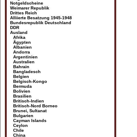
Notgeldscheine
Weimarer Republik
Drittes Reich
Alliierte Besatzung 1945-1948
Bundesrepublik Deutschland
DDR
Ausland
Afrika
Ägypten
Albanien
Andorra
Argentinien
Australien
Bahrain
Bangladesch
Belgien
Belgisch-Kongo
Bermuda
Bolivien
Brasilien
Britisch-Indien
Britisch-Nord Borneo
Brunei, Sultanat
Bulgarien
Cayman Islands
Ceylon
Chile
China