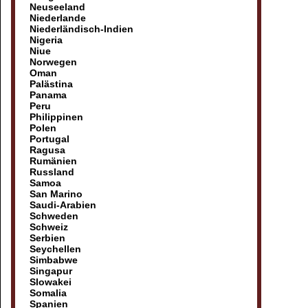
Neuseeland
Niederlande
Niederländisch-Indien
Nigeria
Niue
Norwegen
Oman
Palästina
Panama
Peru
Philippinen
Polen
Portugal
Ragusa
Rumänien
Russland
Samoa
San Marino
Saudi-Arabien
Schweden
Schweiz
Serbien
Seychellen
Simbabwe
Singapur
Slowakei
Somalia
Spanien