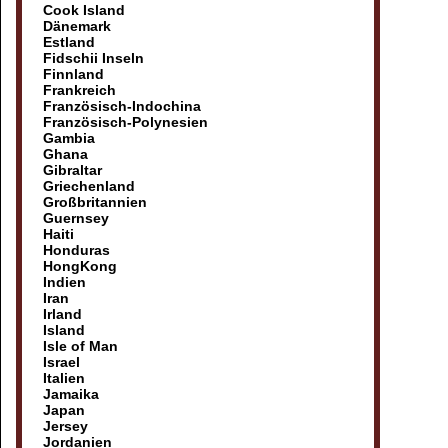
Cook Island
Dänemark
Estland
Fidschii Inseln
Finnland
Frankreich
Französisch-Indochina
Französisch-Polynesien
Gambia
Ghana
Gibraltar
Griechenland
Großbritannien
Guernsey
Haiti
Honduras
HongKong
Indien
Iran
Irland
Island
Isle of Man
Israel
Italien
Jamaika
Japan
Jersey
Jordanien