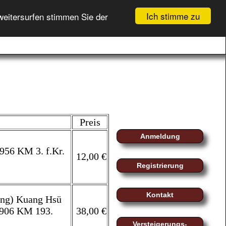
Ich stimme zu
weitersurfen stimmen Sie der
GEBOTSLISTE (
0
)
fo
myMoeller
Registrierung
WARENKORB (
0
)
Login
Preis
Anmeldung
1956 KM 3. f.Kr.
12,00 €
Registrierung
Kontakt
ong) Kuang Hsü
1906 KM 193.
38,00 €
Versteigerungs-