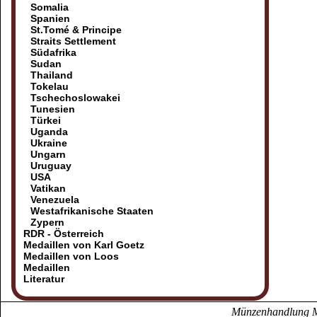
Somalia
Spanien
St.Tomé & Principe
Straits Settlement
Südafrika
Sudan
Thailand
Tokelau
Tschechoslowakei
Tunesien
Türkei
Uganda
Ukraine
Ungarn
Uruguay
USA
Vatikan
Venezuela
Westafrikanische Staaten
Zypern
RDR - Österreich
Medaillen von Karl Goetz
Medaillen von Loos
Medaillen
Literatur
Münzenhandlung Mö