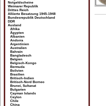
Notgeldscheine
Weimarer Republik
Drittes Reich
Alliierte Besatzung 1945-1948
Bundesrepublik Deutschland
DDR
Ausland
Afrika
Ägypten
Albanien
Andorra
Argentinien
Australien
Bahrain
Bangladesch
Belgien
Belgisch-Kongo
Bermuda
Bolivien
Brasilien
Britisch-Indien
Britisch-Nord Borneo
Brunei, Sultanat
Bulgarien
Cayman Islands
Ceylon
Chile
China