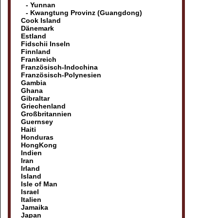
- Yunnan
- Kwangtung Provinz (Guangdong)
Cook Island
Dänemark
Estland
Fidschii Inseln
Finnland
Frankreich
Französisch-Indochina
Französisch-Polynesien
Gambia
Ghana
Gibraltar
Griechenland
Großbritannien
Guernsey
Haiti
Honduras
HongKong
Indien
Iran
Irland
Island
Isle of Man
Israel
Italien
Jamaika
Japan