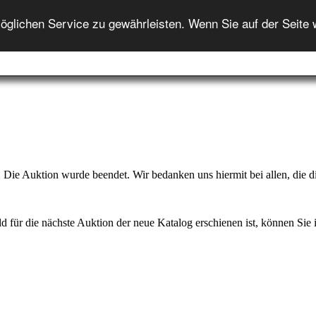
ENGLISH
lichen Service zu gewährleisten. Wenn Sie auf der Seite 
Startseite
Auktion
Auktionshilfe
Onlineshop
In
Die Auktion wurde beendet. Wir bedanken uns hiermit bei allen, die di
d für die nächste Auktion der neue Katalog erschienen ist, können Sie ih