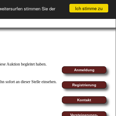
Ich stimme zu
weitersurfen stimmen Sie der
GEBOTSLISTE (
0
)
fo
myMoeller
Registrierung
WARENKORB (
0
)
Login
ese Auktion begleitet haben.
Anmeldung
n sofort an dieser Stelle einsehen.
Registrierung
Kontakt
Versteigerungs-