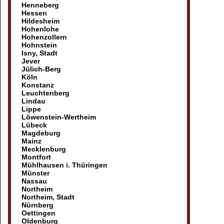
Henneberg
Hessen
Hildesheim
Hohenlohe
Hohenzollern
Hohnstein
Isny, Stadt
Jever
Jülich-Berg
Köln
Konstanz
Leuchtenberg
Lindau
Lippe
Löwenstein-Wertheim
Lübeck
Magdeburg
Mainz
Mecklenburg
Montfort
Mühlhausen i. Thüringen
Münster
Nassau
Northeim
Northeim, Stadt
Nürnberg
Oettingen
Oldenburg