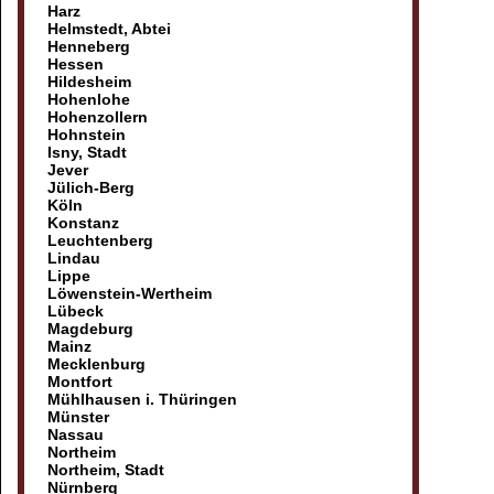
Harz
Helmstedt, Abtei
Henneberg
Hessen
Hildesheim
Hohenlohe
Hohenzollern
Hohnstein
Isny, Stadt
Jever
Jülich-Berg
Köln
Konstanz
Leuchtenberg
Lindau
Lippe
Löwenstein-Wertheim
Lübeck
Magdeburg
Mainz
Mecklenburg
Montfort
Mühlhausen i. Thüringen
Münster
Nassau
Northeim
Northeim, Stadt
Nürnberg