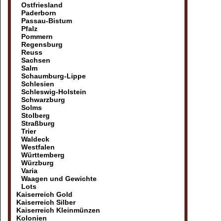
Ostfriesland
Paderborn
Passau-Bistum
Pfalz
Pommern
Regensburg
Reuss
Sachsen
Salm
Schaumburg-Lippe
Schlesien
Schleswig-Holstein
Schwarzburg
Solms
Stolberg
Straßburg
Trier
Waldeck
Westfalen
Württemberg
Würzburg
Varia
Waagen und Gewichte
Lots
Kaiserreich Gold
Kaiserreich Silber
Kaiserreich Kleinmünzen
Kolonien