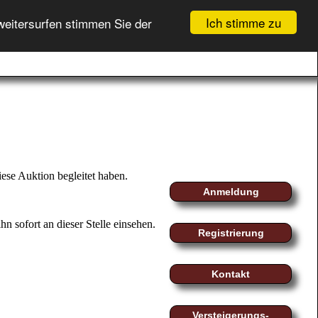
Ich stimme zu
weitersurfen stimmen Sie der
GEBOTSLISTE (
0
)
fo
myMoeller
Registrierung
WARENKORB (
0
)
Login
ese Auktion begleitet haben.
Anmeldung
n sofort an dieser Stelle einsehen.
Registrierung
Kontakt
Versteigerungs-