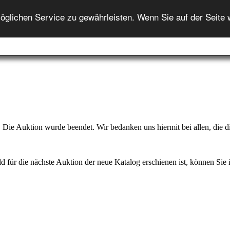
ENGLISH
lichen Service zu gewährleisten. Wenn Sie auf der Seite 
Startseite
Auktion
Auktionshilfe
Onlineshop
In
Die Auktion wurde beendet. Wir bedanken uns hiermit bei allen, die di
d für die nächste Auktion der neue Katalog erschienen ist, können Sie ih