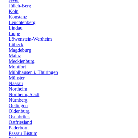
Jever
Jülich-Berg
Köln
Konstanz
Leuchtenberg
Lindau
Lippe
Löwenstein-Wertheim
Lübeck
Magdeburg
Mainz
Mecklenburg
Montfort
Mühlhausen i. Thüringen
Münster
Nassau
Northeim
Northeim, Stadt
Nürnberg
Oettingen
Oldenburg
Osnabrück
Ostfriesland
Paderborn
Passau-Bistum