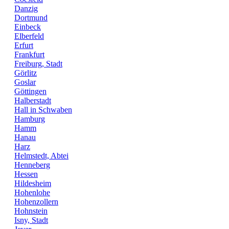
Danzig
Dortmund
Einbeck
Elberfeld
Erfurt
Frankfurt
Freiburg, Stadt
Görlitz
Goslar
Göttingen
Halberstadt
Hall in Schwaben
Hamburg
Hamm
Hanau
Harz
Helmstedt, Abtei
Henneberg
Hessen
Hildesheim
Hohenlohe
Hohenzollern
Hohnstein
Isny, Stadt