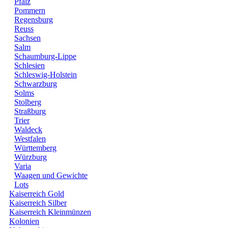
Pfalz
Pommern
Regensburg
Reuss
Sachsen
Salm
Schaumburg-Lippe
Schlesien
Schleswig-Holstein
Schwarzburg
Solms
Stolberg
Straßburg
Trier
Waldeck
Westfalen
Württemberg
Würzburg
Varia
Waagen und Gewichte
Lots
Kaiserreich Gold
Kaiserreich Silber
Kaiserreich Kleinmünzen
Kolonien