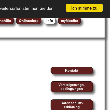
GEBOTSLISTE (
0
)
Registrierung
Ich stimme zu
weitersurfen stimmen Sie der
WARENKORB (
0
)
Login
nshilfe
Onlineshop
Info
myMoeller
Kontakt
Versteigerungs-
bedingungen
Datenschutz-
erklärung