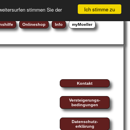
GEBOTSLISTE (
0
)
Registrierung
Ich stimme zu
weitersurfen stimmen Sie der
WARENKORB (
0
)
Login
nshilfe
Onlineshop
Info
myMoeller
Kontakt
Versteigerungs-
bedingungen
Datenschutz-
erklärung