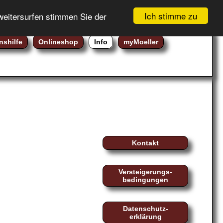
GEBOTSLISTE (
0
)
Registrierung
Ich stimme zu
weitersurfen stimmen Sie der
WARENKORB (
0
)
Login
nshilfe
Onlineshop
Info
myMoeller
Kontakt
Versteigerungs-
bedingungen
Datenschutz-
erklärung