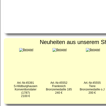
Neuheiten aus unserem S
Art.-Nr.45391
Art.-Nr.45552
Art.-Nr.45555
S-Hildburghausen
Frankreich
Tiere
Konventionstaler
Bronzemedaille 185
Bronzemedaille o.J
(1787)
240 €
200 €
2100 €