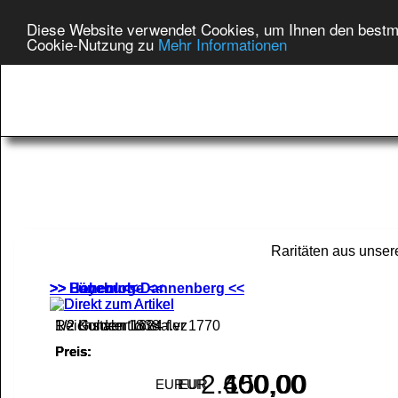
Diese Website verwendet Cookies, um Ihnen den bestmög
Cookie-Nutzung zu
Mehr Informationen
Raritäten aus unse
>> Lüneburg-Dannenberg <<
>> Hohenlohe <<
>> Bayern <<
Reichstaler 1624 f.vz
1/2 Konventionstaler 1770
1/2 Gulden 1838
Preis:
Preis:
Preis:
2.400,00
600,00
150,00
EUR
EUR
EUR