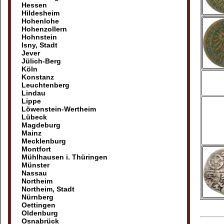
Hessen
Hildesheim
Hohenlohe
Hohenzollern
Hohnstein
Isny, Stadt
Jever
Jülich-Berg
Köln
Konstanz
Leuchtenberg
Lindau
Lippe
Löwenstein-Wertheim
Lübeck
Magdeburg
Mainz
Mecklenburg
Montfort
Mühlhausen i. Thüringen
Münster
Nassau
Northeim
Northeim, Stadt
Nürnberg
Oettingen
Oldenburg
Osnabrück