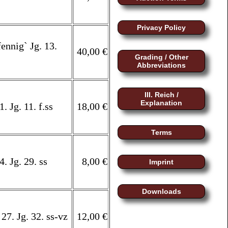
Privacy Policy
ennig` Jg. 13.
40,00 €
Grading / Other
Abbreviations
III. Reich /
Explanation
. Jg. 11. f.ss
18,00 €
Terms
. Jg. 29. ss
8,00 €
Imprint
Downloads
27. Jg. 32. ss-vz
12,00 €