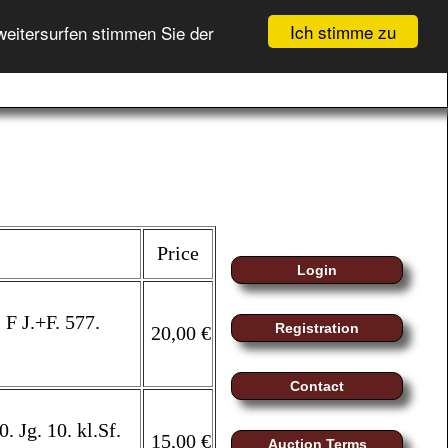
Ich stimme zu
weitersurfen stimmen Sie der
BID LIST (
0
)
myMoeller
Registration
YOUR BASKET (
0
)
Login
Price
Login
 F J.+F. 577.
Registration
20,00 €
Contact
. Jg. 10. kl.Sf.
15,00 €
Auction Terms