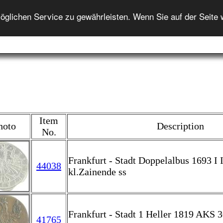
DEUTSCH
lichen Service zu gewährleisten. Wenn Sie auf der Seite 
Home
Auction
Auction-Help
Onlineshop
Info
Item
hoto
Description
No.
Frankfurt - Stadt Doppelalbus 1693 I I
44038
kl.Zainende ss
Frankfurt - Stadt 1 Heller 1819 AKS 30
41765