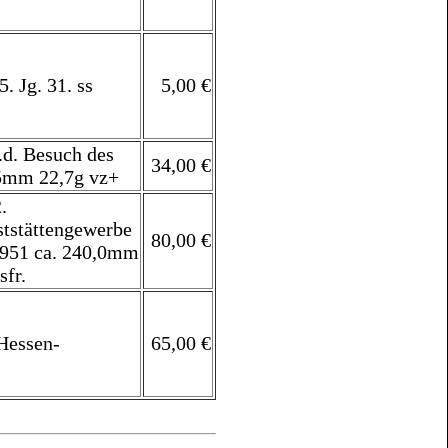
. Jg. 31. ss
5,00 €
.d. Besuch des
34,00 €
,5mm 22,7g vz+
.
ststättengewerbe
80,00 €
1951 ca. 240,0mm
sfr.
Hessen-
65,00 €