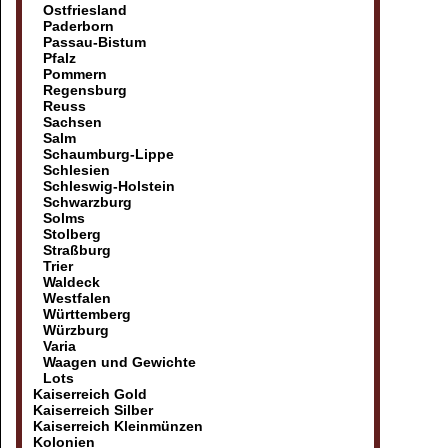
Ostfriesland
Paderborn
Passau-Bistum
Pfalz
Pommern
Regensburg
Reuss
Sachsen
Salm
Schaumburg-Lippe
Schlesien
Schleswig-Holstein
Schwarzburg
Solms
Stolberg
Straßburg
Trier
Waldeck
Westfalen
Württemberg
Würzburg
Varia
Waagen und Gewichte
Lots
Kaiserreich Gold
Kaiserreich Silber
Kaiserreich Kleinmünzen
Kolonien