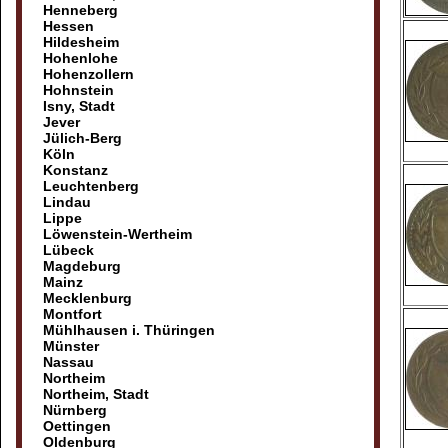
Henneberg
Hessen
Hildesheim
Hohenlohe
Hohenzollern
Hohnstein
Isny, Stadt
Jever
Jülich-Berg
Köln
Konstanz
Leuchtenberg
Lindau
Lippe
Löwenstein-Wertheim
Lübeck
Magdeburg
Mainz
Mecklenburg
Montfort
Mühlhausen i. Thüringen
Münster
Nassau
Northeim
Northeim, Stadt
Nürnberg
Oettingen
Oldenburg