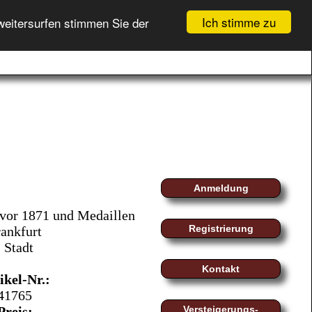
Ich stimme zu
weitersurfen stimmen Sie der
GEBOTSLISTE (
0
)
fo
myMoeller
Registrierung
WARENKORB (
0
)
Login
Anmeldung
vor 1871 und Medaillen
Registrierung
ankfurt
- Stadt
Kontakt
ikel-Nr.:
41765
Preis:
Versteigerungs-