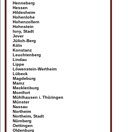
Henneberg
Hessen
Hildesheim
Hohenlohe
Hohenzollern
Hohnstein
Isny, Stadt
Jever
Jülich-Berg
Köln
Konstanz
Leuchtenberg
Lindau
Lippe
Löwenstein-Wertheim
Lübeck
Magdeburg
Mainz
Mecklenburg
Montfort
Mühlhausen i. Thüringen
Münster
Nassau
Northeim
Northeim, Stadt
Nürnberg
Oettingen
Oldenburg