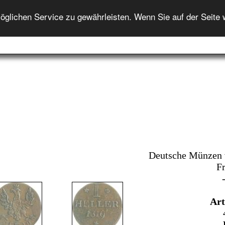
ENGLISH
lichen Service zu gewährleisten. Wenn Sie auf der Seite 
Startseite
Auktion
Auktionshilfe
Onlineshop
In
Deutsche Münzen 
Fr
Art