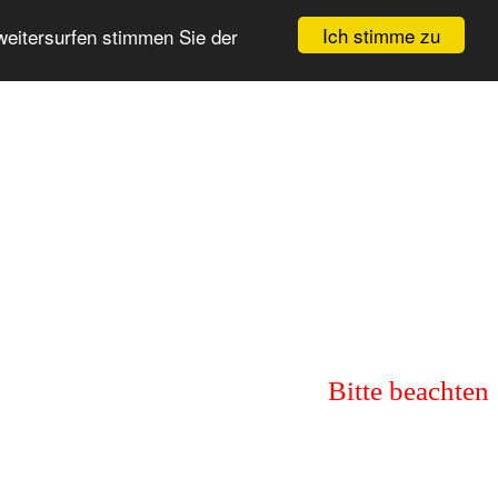
Ich stimme zu
weitersurfen stimmen Sie der
Bitte beachten 