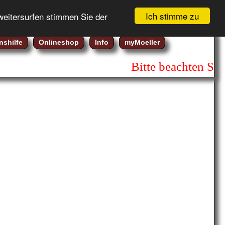
Gebotsliste (
0
)
Registrierung
Ich stimme zu
weitersurfen stimmen Sie der
Warenkorb (
0
)
Login
nshilfe
Onlineshop
Info
myMoeller
Bitte beachten Sie