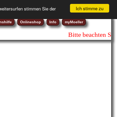
Gebotsliste (
0
)
Registrierung
Ich stimme zu
weitersurfen stimmen Sie der
Warenkorb (
0
)
Login
nshilfe
Onlineshop
Info
myMoeller
Bitte beachten Sie