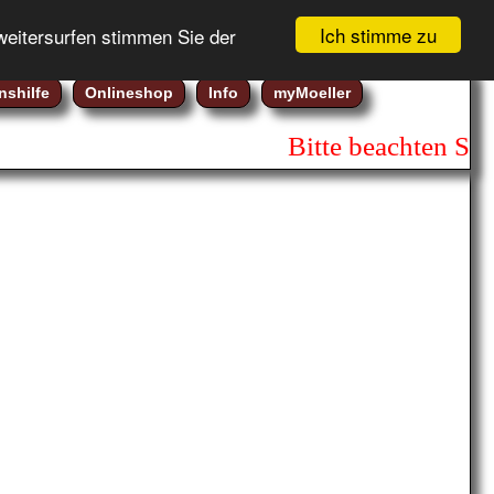
Gebotsliste (
0
)
Registrierung
Ich stimme zu
weitersurfen stimmen Sie der
Warenkorb (
0
)
Login
nshilfe
Onlineshop
Info
myMoeller
Bitte beachten Sie