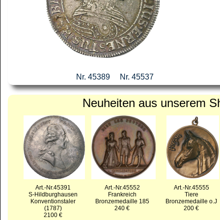
Nr. 44872
Nr. 45389
Nr. 45537
Neuheiten aus unserem S
Art.-Nr.45391
Art.-Nr.45552
Art.-Nr.45555
S-Hildburghausen
Frankreich
Tiere
Konventionstaler
Bronzemedaille 185
Bronzemedaille o.J
(1787)
240 €
200 €
2100 €