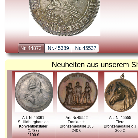
Nr. 44872
Nr. 45389
Nr. 45537
Neuheiten aus unserem S
Art.-Nr.45391
Art.-Nr.45552
Art.-Nr.45555
S-Hildburghausen
Frankreich
Tiere
Konventionstaler
Bronzemedaille 185
Bronzemedaille o.J
(1787)
240 €
200 €
2100 €