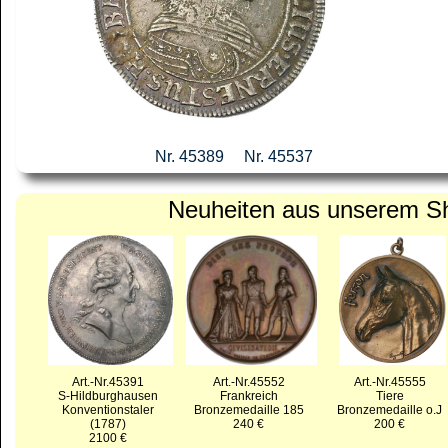
Nr. 44872
Nr. 45389
Nr. 45537
Neuheiten aus unserem S
Art.-Nr.45391
Art.-Nr.45552
Art.-Nr.45555
S-Hildburghausen
Frankreich
Tiere
Konventionstaler
Bronzemedaille 185
Bronzemedaille o.J
(1787)
240 €
200 €
2100 €