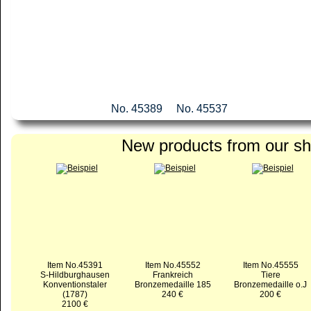
No. 44872
No. 45389
No. 45537
New products from our s
Item No.45391
Item No.45552
Item No.45555
S-Hildburghausen
Frankreich
Tiere
Konventionstaler
Bronzemedaille 185
Bronzemedaille o.J
(1787)
240 €
200 €
2100 €