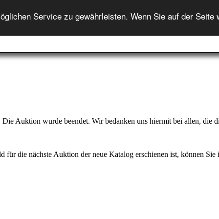
ENGLISH
lichen Service zu gewährleisten. Wenn Sie auf der Seite 
Startseite
Auktion
Auktionshilfe
Onlineshop
In
Die Auktion wurde beendet. Wir bedanken uns hiermit bei allen, die di
d für die nächste Auktion der neue Katalog erschienen ist, können Sie ih