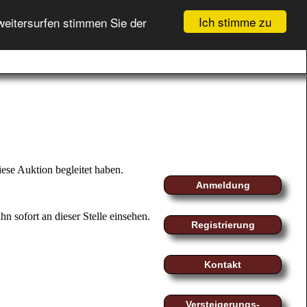
Ich stimme zu
weitersurfen stimmen Sie der
GEBOTSLISTE (
0
)
fo
myMoeller
Registrierung
WARENKORB (
0
)
Login
ese Auktion begleitet haben.
Anmeldung
n sofort an dieser Stelle einsehen.
Registrierung
Kontakt
Versteigerungs-