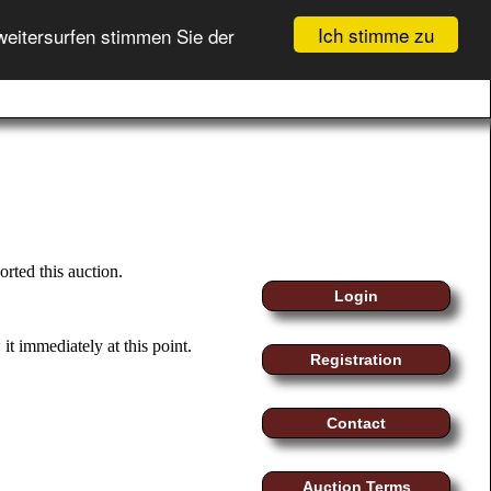
Ich stimme zu
weitersurfen stimmen Sie der
BID LIST (
0
)
myMoeller
Registration
YOUR BASKET (
0
)
Login
rted this auction.
Login
it immediately at this point.
Registration
Contact
Auction Terms