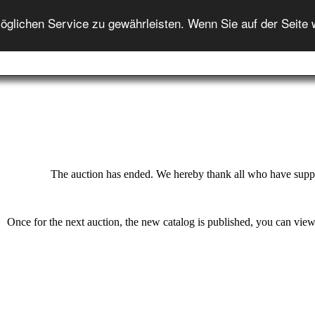
DEUTSCH
lichen Service zu gewährleisten. Wenn Sie auf der Seite 
Home
Auction
Auction-Help
Onlineshop
Info
The auction has ended. We hereby thank all who have suppo
Once for the next auction, the new catalog is published, you can view 