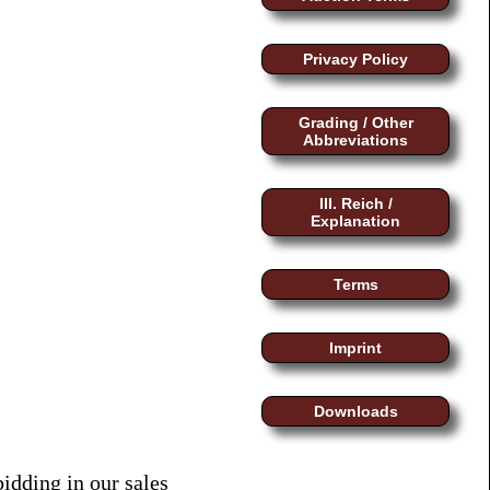
Privacy Policy
Grading / Other
Abbreviations
III. Reich /
Explanation
Terms
Imprint
Downloads
bidding in our sales